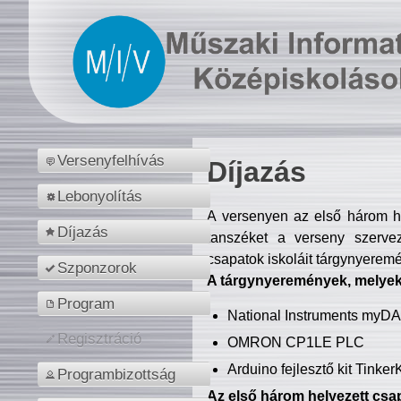
Versenyfelhívás
Díjazás
Lebonyolítás
A versenyen az első három hel
Díjazás
tanszéket a verseny szerve
csapatok iskoláit tárgynyeremé
Szponzorok
A tárgynyeremények, melyekb
Program
National Instruments myD
Regisztráció
OMRON CP1LE PLC
Arduino fejlesztő kit Tinke
Programbizottság
Az első három helyezett csap