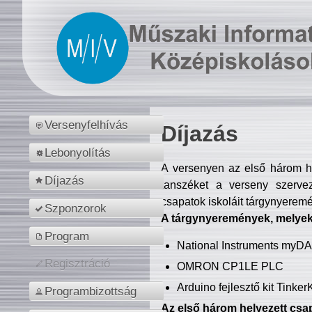
Versenyfelhívás
Díjazás
Lebonyolítás
A versenyen az első három hel
Díjazás
tanszéket a verseny szerve
csapatok iskoláit tárgynyeremé
Szponzorok
A tárgynyeremények, melyekb
Program
National Instruments myD
Regisztráció
OMRON CP1LE PLC
Arduino fejlesztő kit Tinke
Programbizottság
Az első három helyezett csap