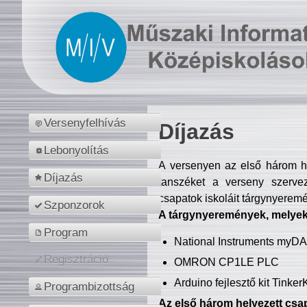
Versenyfelhívás
Díjazás
Lebonyolítás
A versenyen az első három hel
Díjazás
tanszéket a verseny szerve
csapatok iskoláit tárgynyeremé
Szponzorok
A tárgynyeremények, melyekb
Program
National Instruments myD
Regisztráció
OMRON CP1LE PLC
Arduino fejlesztő kit Tinke
Programbizottság
Az első három helyezett csap