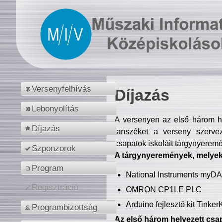
Versenyfelhívás
Díjazás
Lebonyolítás
A versenyen az első három hel
Díjazás
tanszéket a verseny szerve
csapatok iskoláit tárgynyeremé
Szponzorok
A tárgynyeremények, melyekb
Program
National Instruments myD
Regisztráció
OMRON CP1LE PLC
Arduino fejlesztő kit Tinke
Programbizottság
Az első három helyezett csap