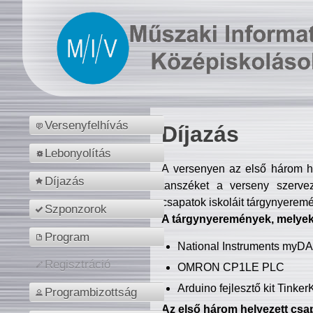
Versenyfelhívás
Díjazás
Lebonyolítás
A versenyen az első három hel
Díjazás
tanszéket a verseny szerve
csapatok iskoláit tárgynyeremé
Szponzorok
A tárgynyeremények, melyekb
Program
National Instruments myD
Regisztráció
OMRON CP1LE PLC
Arduino fejlesztő kit Tinke
Programbizottság
Az első három helyezett csap