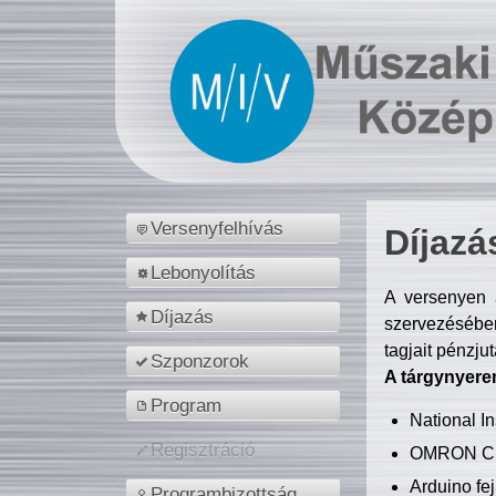
Versenyfelhívás
Díjazá
Lebonyolítás
A versenyen a
Díjazás
szervezésében
tagjait pénzju
Szponzorok
A tárgynyere
Program
National 
Regisztráció
OMRON C
Arduino fej
Programbizottság