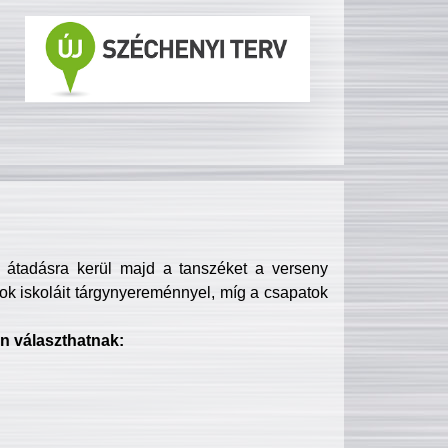
s átadásra kerül majd a tanszéket a verseny
ok iskoláit tárgynyereménnyel, míg a csapatok
n választhatnak: