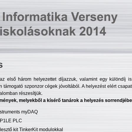
s
z első három helyezettet díjazzuk, valamint egy különdíj i
 támogató szponzor cégek jóvoltából. A helyezést elért csapat
talomban részesítjük.
mények, melyekből a kísérő tanárok a helyezés sorrendjébe
Instruments myDAQ
P1LE PLC
lesztő kit TinkerKit modulokkal