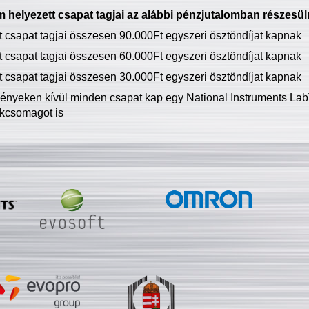
 helyezett csapat tagjai az alábbi pénzjutalomban részesül
tt csapat tagjai összesen 90.000Ft egyszeri ösztöndíjat kapnak
tt csapat tagjai összesen 60.000Ft egyszeri ösztöndíjat kapnak
tt csapat tagjai összesen 30.000Ft egyszeri ösztöndíjat kapnak
ményeken kívül minden csapat kap egy National Instruments LabV
kcsomagot is