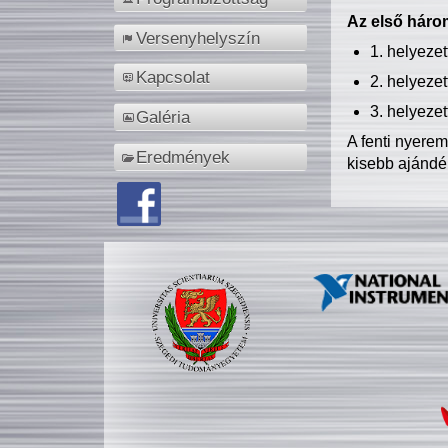
Az első három
Versenyhelyszín
1. helyeze
Kapcsolat
2. helyeze
3. helyeze
Galéria
A fenti nyere
Eredmények
kisebb ajándé