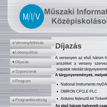
Versenyfelhívás
Díjazás
Lebonyolítás
A versenyen az első három hel
Díjazás
tanszéket a verseny szerve
csapatok iskoláit tárgynyeremé
Szponzorok
A tárgynyeremények, melyekb
Program
National Instruments myD
Regisztráció
OMRON CP1LE PLC
Arduino fejlesztő kit Tinke
Programbizottság
Az első három helyezett csap