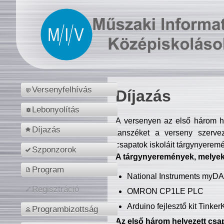
Versenyfelhívás
Díjazás
Lebonyolítás
A versenyen az első három hel
Díjazás
tanszéket a verseny szerve
csapatok iskoláit tárgynyeremé
Szponzorok
A tárgynyeremények, melyekb
Program
National Instruments myD
Regisztráció
OMRON CP1LE PLC
Arduino fejlesztő kit Tinke
Programbizottság
Az első három helyezett csap