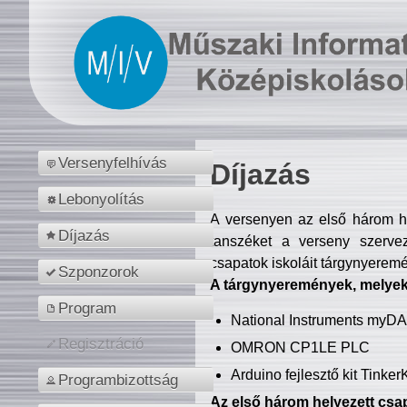
Versenyfelhívás
Díjazás
Lebonyolítás
A versenyen az első három hel
Díjazás
tanszéket a verseny szerve
csapatok iskoláit tárgynyeremé
Szponzorok
A tárgynyeremények, melyekb
Program
National Instruments myD
Regisztráció
OMRON CP1LE PLC
Arduino fejlesztő kit Tinke
Programbizottság
Az első három helyezett csap