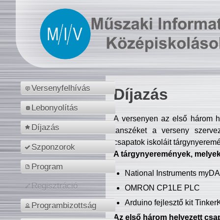
Versenyfelhívás
Díjazás
Lebonyolítás
A versenyen az első három hel
Díjazás
tanszéket a verseny szerve
csapatok iskoláit tárgynyeremé
Szponzorok
A tárgynyeremények, melyekb
Program
National Instruments myD
Regisztráció
OMRON CP1LE PLC
Arduino fejlesztő kit Tinke
Programbizottság
Az első három helyezett csap