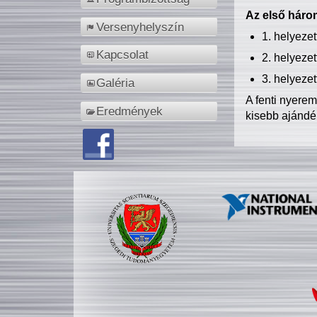
Az első három
Versenyhelyszín
1. helyeze
Kapcsolat
2. helyeze
3. helyeze
Galéria
A fenti nyere
Eredmények
kisebb ajándé