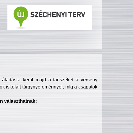
s átadásra kerül majd a tanszéket a verseny
ok iskoláit tárgynyereménnyel, míg a csapatok
n választhatnak: