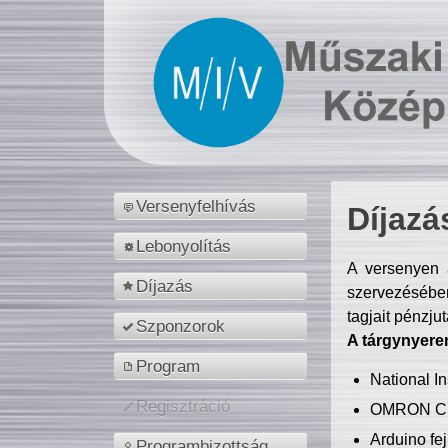
Versenyfelhívás
Díjazá
Lebonyolítás
A versenyen a
Díjazás
szervezésében
tagjait pénzju
Szponzorok
A tárgynyere
Program
National 
Regisztráció
OMRON C
Arduino fej
Programbizottság