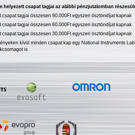
 helyezett csapat tagjai az alábbi pénzjutalomban részesül
tt csapat tagjai összesen 90.000Ft egyszeri ösztöndíjat kapnak
tt csapat tagjai összesen 60.000Ft egyszeri ösztöndíjat kapnak
tt csapat tagjai összesen 30.000Ft egyszeri ösztöndíjat kapnak
ményeken kívül minden csapat kap egy National Instruments LabV
kcsomagot is