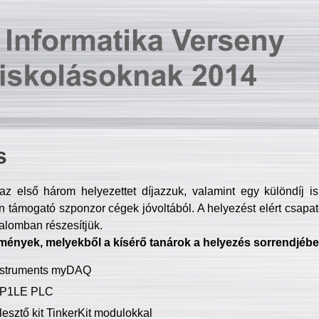
s
z első három helyezettet díjazzuk, valamint egy különdíj i
 támogató szponzor cégek jóvoltából. A helyezést elért csapat
talomban részesítjük.
mények, melyekből a kísérő tanárok a helyezés sorrendjébe
Instruments myDAQ
P1LE PLC
lesztő kit TinkerKit modulokkal