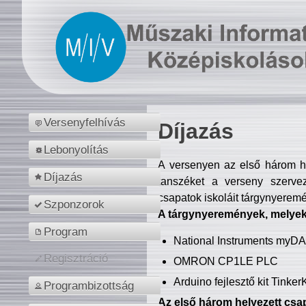
Versenyfelhívás
Díjazás
Lebonyolítás
A versenyen az első három hel
Díjazás
tanszéket a verseny szerve
csapatok iskoláit tárgynyeremé
Szponzorok
A tárgynyeremények, melyekb
Program
National Instruments myD
Regisztráció
OMRON CP1LE PLC
Arduino fejlesztő kit Tinke
Programbizottság
Az első három helyezett csap