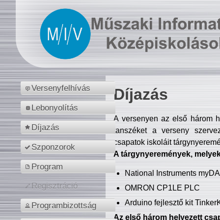
Versenyfelhívás
Díjazás
Lebonyolítás
A versenyen az első három hel
Díjazás
tanszéket a verseny szerve
csapatok iskoláit tárgynyeremé
Szponzorok
A tárgynyeremények, melyekb
Program
National Instruments myD
Regisztráció
OMRON CP1LE PLC
Arduino fejlesztő kit Tinke
Programbizottság
Az első három helyezett csap