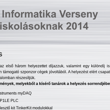
s
z első három helyezettet díjazzuk, valamint egy különdíj i
 támogató szponzor cégek jóvoltából. A helyezést elért csapat
talomban részesítjük.
mények, melyekből a kísérő tanárok a helyezés sorrendjébe
Instruments myDAQ
P1LE PLC
lesztő kit TinkerKit modulokkal