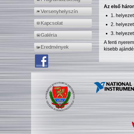
Az első három
Versenyhelyszín
1. helyeze
Kapcsolat
2. helyeze
3. helyeze
Galéria
A fenti nyere
Eredmények
kisebb ajándé