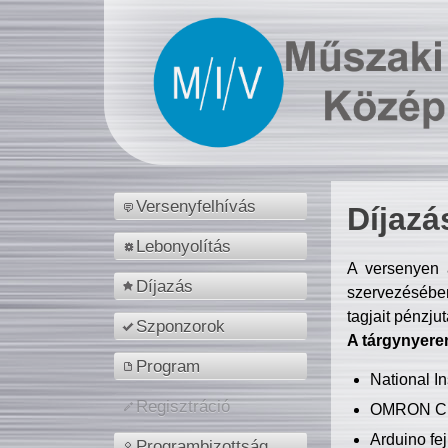
Versenyfelhívás
Díjazá
Lebonyolítás
A versenyen a
Díjazás
szervezésében
tagjait pénzju
Szponzorok
A tárgynyere
Program
National 
Regisztráció
OMRON C
Arduino fej
Programbizottság