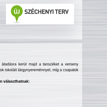
s átadásra kerül majd a tanszéket a verseny
ok iskoláit tárgynyereménnyel, míg a csapatok
n választhatnak: