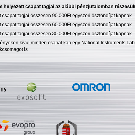
 helyezett csapat tagjai az alábbi pénzjutalomban részesül
tt csapat tagjai összesen 90.000Ft egyszeri ösztöndíjat kapnak
tt csapat tagjai összesen 60.000Ft egyszeri ösztöndíjat kapnak
tt csapat tagjai összesen 30.000Ft egyszeri ösztöndíjat kapnak
ményeken kívül minden csapat kap egy National Instruments LabV
kcsomagot is