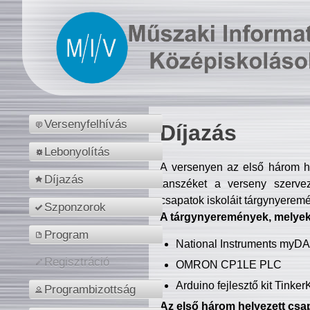
Versenyfelhívás
Díjazás
Lebonyolítás
A versenyen az első három hel
Díjazás
tanszéket a verseny szerve
csapatok iskoláit tárgynyeremé
Szponzorok
A tárgynyeremények, melyekb
Program
National Instruments myD
Regisztráció
OMRON CP1LE PLC
Arduino fejlesztő kit Tinke
Programbizottság
Az első három helyezett csap