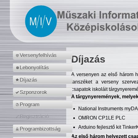
Versenyfelhívás
Díjazás
Lebonyolítás
A versenyen az első három hel
Díjazás
tanszéket a verseny szerve
csapatok iskoláit tárgynyeremé
Szponzorok
A tárgynyeremények, melyekb
Program
National Instruments myD
Regisztráció
OMRON CP1LE PLC
Arduino fejlesztő kit Tinke
Programbizottság
Az első három helyezett csap