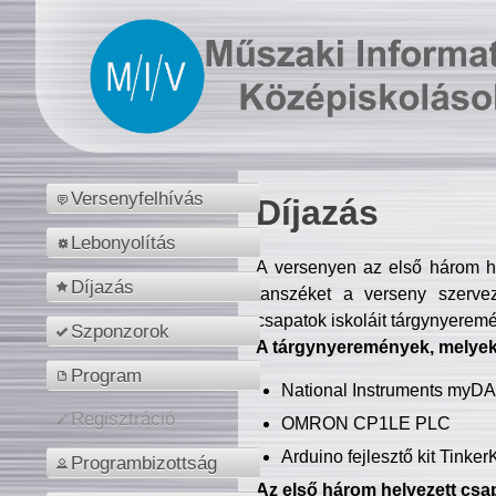
Versenyfelhívás
Díjazás
Lebonyolítás
A versenyen az első három hel
Díjazás
tanszéket a verseny szerve
csapatok iskoláit tárgynyeremé
Szponzorok
A tárgynyeremények, melyekb
Program
National Instruments myD
Regisztráció
OMRON CP1LE PLC
Arduino fejlesztő kit Tinke
Programbizottság
Az első három helyezett csap