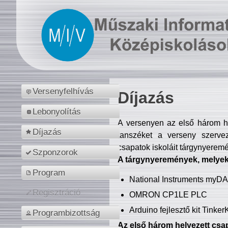
Versenyfelhívás
Díjazás
Lebonyolítás
A versenyen az első három hel
Díjazás
tanszéket a verseny szerve
csapatok iskoláit tárgynyeremé
Szponzorok
A tárgynyeremények, melyekb
Program
National Instruments myD
Regisztráció
OMRON CP1LE PLC
Arduino fejlesztő kit Tinke
Programbizottság
Az első három helyezett csap