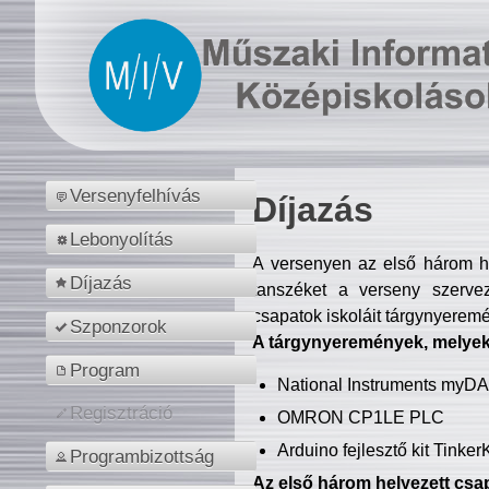
Versenyfelhívás
Díjazás
Lebonyolítás
A versenyen az első három hel
Díjazás
tanszéket a verseny szerve
csapatok iskoláit tárgynyeremé
Szponzorok
A tárgynyeremények, melyekb
Program
National Instruments myD
Regisztráció
OMRON CP1LE PLC
Arduino fejlesztő kit Tinke
Programbizottság
Az első három helyezett csap