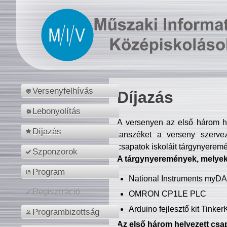
Versenyfelhívás
Díjazás
Lebonyolítás
A versenyen az első három hel
Díjazás
tanszéket a verseny szerve
csapatok iskoláit tárgynyeremé
Szponzorok
A tárgynyeremények, melyekb
Program
National Instruments myD
Regisztráció
OMRON CP1LE PLC
Arduino fejlesztő kit Tinke
Programbizottság
Az első három helyezett csap