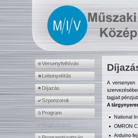
Versenyfelhívás
Díjazá
Lebonyolítás
A versenyen a
Díjazás
szervezésében
tagjait pénzju
Szponzorok
A tárgynyere
Program
National 
Regisztráció
OMRON C
Arduino fej
Programbizottság