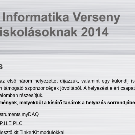
s
z első három helyezettet díjazzuk, valamint egy különdíj i
 támogató szponzor cégek jóvoltából. A helyezést elért csapat
talomban részesítjük.
mények, melyekből a kísérő tanárok a helyezés sorrendjébe
Instruments myDAQ
P1LE PLC
lesztő kit TinkerKit modulokkal