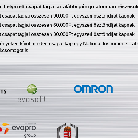
 helyezett csapat tagjai az alábbi pénzjutalomban részesül
tt csapat tagjai összesen 90.000Ft egyszeri ösztöndíjat kapnak
tt csapat tagjai összesen 60.000Ft egyszeri ösztöndíjat kapnak
tt csapat tagjai összesen 30.000Ft egyszeri ösztöndíjat kapnak
ményeken kívül minden csapat kap egy National Instruments LabV
kcsomagot is