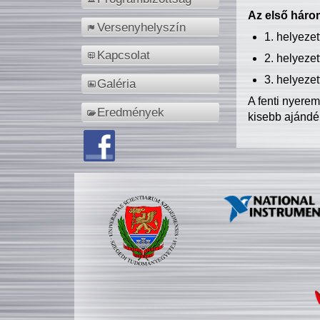
Az első három
Versenyhelyszín
1. helyeze
Kapcsolat
2. helyeze
3. helyeze
Galéria
A fenti nyere
Eredmények
kisebb ajándé