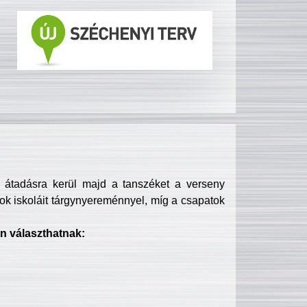
s átadásra kerül majd a tanszéket a verseny
ok iskoláit tárgynyereménnyel, míg a csapatok
n választhatnak: