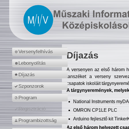
Versenyfelhívás
Díjazás
Lebonyolítás
A versenyen az első három hel
Díjazás
tanszéket a verseny szerve
csapatok iskoláit tárgynyeremé
Szponzorok
A tárgynyeremények, melyekb
Program
National Instruments myD
Regisztráció
OMRON CP1LE PLC
Arduino fejlesztő kit Tinke
Programbizottság
Az első három helyezett csap