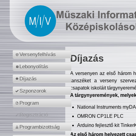
Versenyfelhívás
Díjazás
Lebonyolítás
A versenyen az első három hel
Díjazás
tanszéket a verseny szerve
csapatok iskoláit tárgynyeremé
Szponzorok
A tárgynyeremények, melyekb
Program
National Instruments myD
Regisztráció
OMRON CP1LE PLC
Arduino fejlesztő kit Tinke
Programbizottság
Az első három helyezett csap