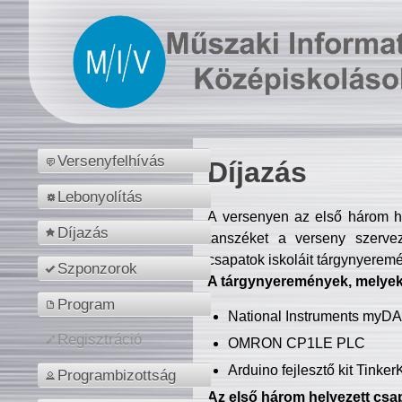
Versenyfelhívás
Díjazás
Lebonyolítás
A versenyen az első három hel
Díjazás
tanszéket a verseny szerve
csapatok iskoláit tárgynyeremé
Szponzorok
A tárgynyeremények, melyekb
Program
National Instruments myD
Regisztráció
OMRON CP1LE PLC
Arduino fejlesztő kit Tinke
Programbizottság
Az első három helyezett csap