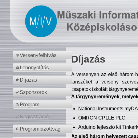
Versenyfelhívás
Díjazás
Lebonyolítás
A versenyen az első három hel
Díjazás
tanszéket a verseny szerve
csapatok iskoláit tárgynyeremé
Szponzorok
A tárgynyeremények, melyekb
Program
National Instruments myD
Regisztráció
OMRON CP1LE PLC
Arduino fejlesztő kit Tinke
Programbizottság
Az első három helyezett csap