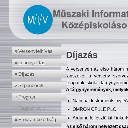
Versenyfelhívás
Díjazás
Lebonyolítás
A versenyen az első három hel
Díjazás
tanszéket a verseny szerve
csapatok iskoláit tárgynyeremé
Szponzorok
A tárgynyeremények, melyekb
Program
National Instruments myD
Regisztráció
OMRON CP1LE PLC
Arduino fejlesztő kit Tinke
Programbizottság
Az első három helyezett csap