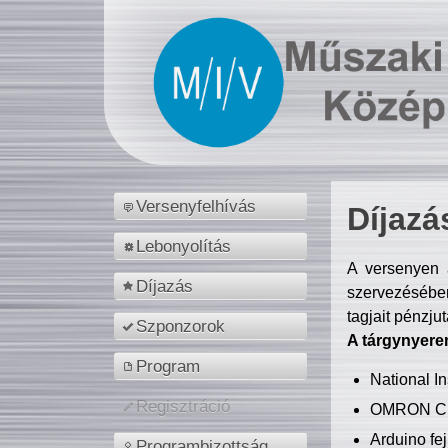
Versenyfelhívás
Díjazá
Lebonyolítás
A versenyen a
Díjazás
szervezésében
tagjait pénzju
Szponzorok
A tárgynyere
Program
National 
Regisztráció
OMRON C
Arduino fej
Programbizottság