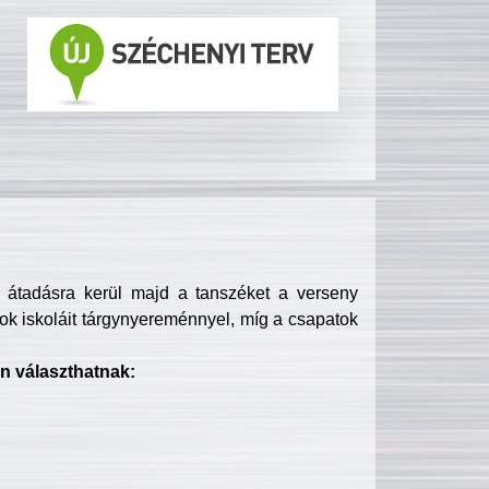
s átadásra kerül majd a tanszéket a verseny
ok iskoláit tárgynyereménnyel, míg a csapatok
n választhatnak: