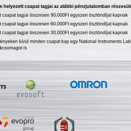
 helyezett csapat tagjai az alábbi pénzjutalomban részesül
tt csapat tagjai összesen 90.000Ft egyszeri ösztöndíjat kapnak
tt csapat tagjai összesen 60.000Ft egyszeri ösztöndíjat kapnak
tt csapat tagjai összesen 30.000Ft egyszeri ösztöndíjat kapnak
ményeken kívül minden csapat kap egy National Instruments LabV
kcsomagot is