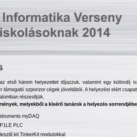
s
z első három helyezettet díjazzuk, valamint egy különdíj i
 támogató szponzor cégek jóvoltából. A helyezést elért csapat
talomban részesítjük.
mények, melyekből a kísérő tanárok a helyezés sorrendjébe
Instruments myDAQ
P1LE PLC
lesztő kit TinkerKit modulokkal