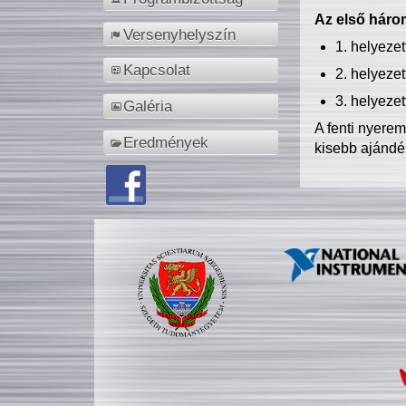
Az első három
Versenyhelyszín
1. helyeze
Kapcsolat
2. helyeze
3. helyeze
Galéria
A fenti nyere
Eredmények
kisebb ajándé