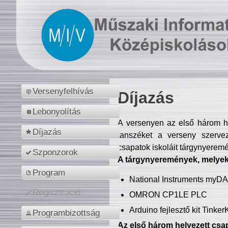
Versenyfelhívás
Díjazás
Lebonyolítás
A versenyen az első három hel
Díjazás
tanszéket a verseny szerve
csapatok iskoláit tárgynyeremé
Szponzorok
A tárgynyeremények, melyekb
Program
National Instruments myD
Regisztráció
OMRON CP1LE PLC
Arduino fejlesztő kit Tinke
Programbizottság
Az első három helyezett csap