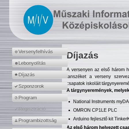
Versenyfelhívás
Díjazás
Lebonyolítás
A versenyen az első három hel
Díjazás
tanszéket a verseny szerve
csapatok iskoláit tárgynyeremé
Szponzorok
A tárgynyeremények, melyekb
Program
National Instruments myD
Regisztráció
OMRON CP1LE PLC
Arduino fejlesztő kit Tinke
Programbizottság
Az első három helyezett csap