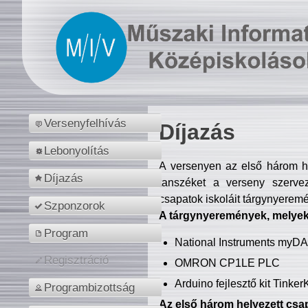
Versenyfelhívás
Díjazás
Lebonyolítás
A versenyen az első három hel
Díjazás
tanszéket a verseny szerve
csapatok iskoláit tárgynyeremé
Szponzorok
A tárgynyeremények, melyekb
Program
National Instruments myD
Regisztráció
OMRON CP1LE PLC
Arduino fejlesztő kit Tinke
Programbizottság
Az első három helyezett csap