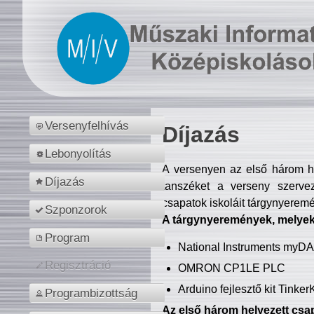
Versenyfelhívás
Díjazás
Lebonyolítás
A versenyen az első három hel
Díjazás
tanszéket a verseny szerve
csapatok iskoláit tárgynyeremé
Szponzorok
A tárgynyeremények, melyekb
Program
National Instruments myD
Regisztráció
OMRON CP1LE PLC
Arduino fejlesztő kit Tinke
Programbizottság
Az első három helyezett csap