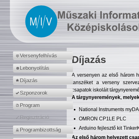
Versenyfelhívás
Díjazás
Lebonyolítás
A versenyen az első három hel
Díjazás
tanszéket a verseny szerve
csapatok iskoláit tárgynyeremé
Szponzorok
A tárgynyeremények, melyekb
Program
National Instruments myD
Regisztráció
OMRON CP1LE PLC
Arduino fejlesztő kit Tinke
Programbizottság
Az első három helyezett csap