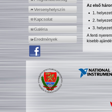
Az első három
Versenyhelyszín
1. helyeze
Kapcsolat
2. helyeze
3. helyeze
Galéria
A fenti nyere
Eredmények
kisebb ajándé