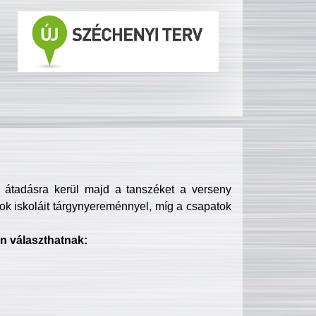
s átadásra kerül majd a tanszéket a verseny
ok iskoláit tárgynyereménnyel, míg a csapatok
n választhatnak: