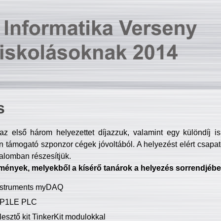
s
z első három helyezettet díjazzuk, valamint egy különdíj i
 támogató szponzor cégek jóvoltából. A helyezést elért csapat
talomban részesítjük.
mények, melyekből a kísérő tanárok a helyezés sorrendjébe
Instruments myDAQ
P1LE PLC
lesztő kit TinkerKit modulokkal