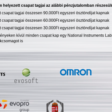
 helyezett csapat tagjai az alábbi pénzjutalomban részesül
tt csapat tagjai összesen 90.000Ft egyszeri ösztöndíjat kapnak
tt csapat tagjai összesen 60.000Ft egyszeri ösztöndíjat kapnak
tt csapat tagjai összesen 30.000Ft egyszeri ösztöndíjat kapnak
ményeken kívül minden csapat kap egy National Instruments LabV
kcsomagot is