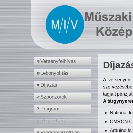
Versenyfelhívás
Díjazá
Lebonyolítás
A versenyen a
Díjazás
szervezésében
tagjait pénzju
Szponzorok
A tárgynyere
Program
National 
Regisztráció
OMRON C
Arduino fej
Programbizottság