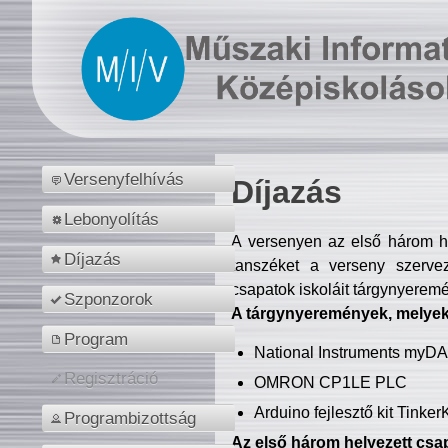
Versenyfelhívás
Díjazás
Lebonyolítás
A versenyen az első három hel
Díjazás
tanszéket a verseny szerve
csapatok iskoláit tárgynyeremé
Szponzorok
A tárgynyeremények, melyekb
Program
National Instruments myD
Regisztráció
OMRON CP1LE PLC
Arduino fejlesztő kit Tinke
Programbizottság
Az első három helyezett csap