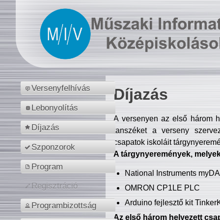
Versenyfelhívás
Díjazás
Lebonyolítás
A versenyen az első három hel
Díjazás
tanszéket a verseny szerve
csapatok iskoláit tárgynyeremé
Szponzorok
A tárgynyeremények, melyekb
Program
National Instruments myD
Regisztráció
OMRON CP1LE PLC
Arduino fejlesztő kit Tinke
Programbizottság
Az első három helyezett csap