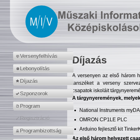
Versenyfelhívás
Díjazás
Lebonyolítás
A versenyen az első három hel
Díjazás
tanszéket a verseny szerve
csapatok iskoláit tárgynyeremé
Szponzorok
A tárgynyeremények, melyekb
Program
National Instruments myD
Regisztráció
OMRON CP1LE PLC
Arduino fejlesztő kit Tinke
Programbizottság
Az első három helyezett csap