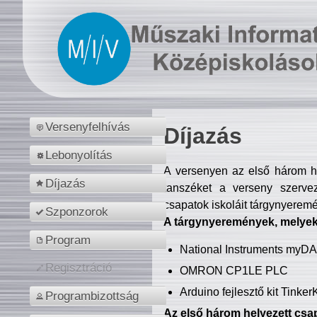
Versenyfelhívás
Díjazás
Lebonyolítás
A versenyen az első három hel
Díjazás
tanszéket a verseny szerve
csapatok iskoláit tárgynyeremé
Szponzorok
A tárgynyeremények, melyekb
Program
National Instruments myD
Regisztráció
OMRON CP1LE PLC
Arduino fejlesztő kit Tinke
Programbizottság
Az első három helyezett csap