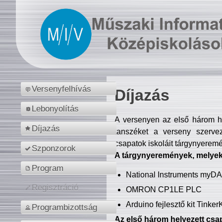
Versenyfelhívás
Díjazás
Lebonyolítás
A versenyen az első három hel
Díjazás
tanszéket a verseny szerve
csapatok iskoláit tárgynyeremé
Szponzorok
A tárgynyeremények, melyekb
Program
National Instruments myD
Regisztráció
OMRON CP1LE PLC
Arduino fejlesztő kit Tinke
Programbizottság
Az első három helyezett csap