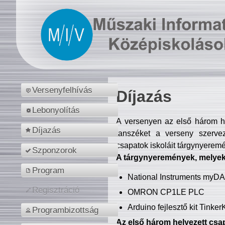
Versenyfelhívás
Díjazás
Lebonyolítás
A versenyen az első három hel
Díjazás
tanszéket a verseny szerve
csapatok iskoláit tárgynyeremé
Szponzorok
A tárgynyeremények, melyekb
Program
National Instruments myD
Regisztráció
OMRON CP1LE PLC
Arduino fejlesztő kit Tinke
Programbizottság
Az első három helyezett csap