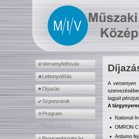
Versenyfelhívás
Díjazá
Lebonyolítás
A versenyen a
Díjazás
szervezésében
tagjait pénzju
Szponzorok
A tárgynyere
Program
National 
Regisztráció
OMRON C
Arduino fej
Programbizottság