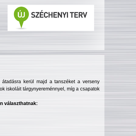
s átadásra kerül majd a tanszéket a verseny
ok iskoláit tárgynyereménnyel, míg a csapatok
n választhatnak: