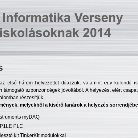
s
z első három helyezettet díjazzuk, valamint egy különdíj i
 támogató szponzor cégek jóvoltából. A helyezést elért csapat
talomban részesítjük.
mények, melyekből a kísérő tanárok a helyezés sorrendjébe
Instruments myDAQ
P1LE PLC
lesztő kit TinkerKit modulokkal