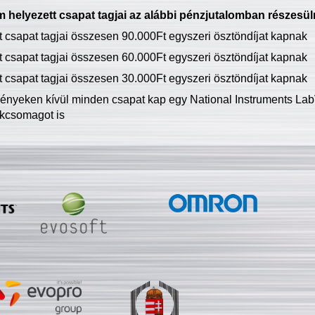
 helyezett csapat tagjai az alábbi pénzjutalomban részesül
tt csapat tagjai összesen 90.000Ft egyszeri ösztöndíjat kapnak
tt csapat tagjai összesen 60.000Ft egyszeri ösztöndíjat kapnak
tt csapat tagjai összesen 30.000Ft egyszeri ösztöndíjat kapnak
ményeken kívül minden csapat kap egy National Instruments LabV
kcsomagot is