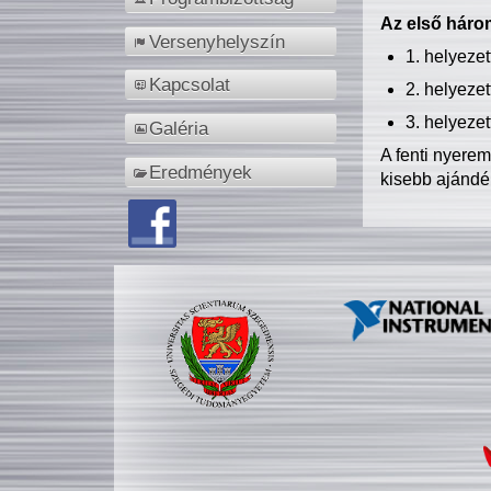
Az első három
Versenyhelyszín
1. helyeze
Kapcsolat
2. helyeze
3. helyeze
Galéria
A fenti nyere
Eredmények
kisebb ajándé