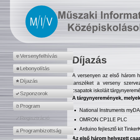
Versenyfelhívás
Díjazás
Lebonyolítás
A versenyen az első három hel
Díjazás
tanszéket a verseny szerve
csapatok iskoláit tárgynyeremé
Szponzorok
A tárgynyeremények, melyekb
Program
National Instruments myD
Regisztráció
OMRON CP1LE PLC
Arduino fejlesztő kit Tinke
Programbizottság
Az első három helyezett csap