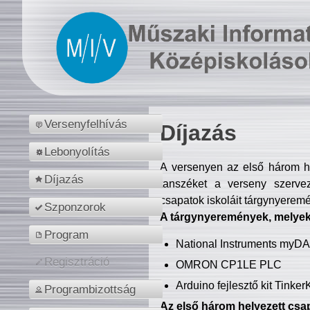
Versenyfelhívás
Díjazás
Lebonyolítás
A versenyen az első három hel
Díjazás
tanszéket a verseny szerve
csapatok iskoláit tárgynyeremé
Szponzorok
A tárgynyeremények, melyekb
Program
National Instruments myD
Regisztráció
OMRON CP1LE PLC
Arduino fejlesztő kit Tinke
Programbizottság
Az első három helyezett csap