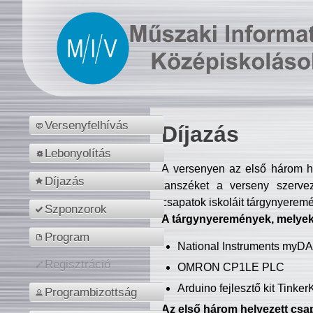
Versenyfelhívás
Díjazás
Lebonyolítás
A versenyen az első három hel
Díjazás
tanszéket a verseny szerve
csapatok iskoláit tárgynyeremé
Szponzorok
A tárgynyeremények, melyekb
Program
National Instruments myD
Regisztráció
OMRON CP1LE PLC
Arduino fejlesztő kit Tinke
Programbizottság
Az első három helyezett csap