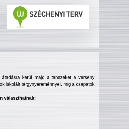
s átadásra kerül majd a tanszéket a verseny
ok iskoláit tárgynyereménnyel, míg a csapatok
n választhatnak: