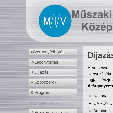
Versenyfelhívás
Díjazá
Lebonyolítás
A versenyen a
Díjazás
szervezésében
tagjait pénzju
Szponzorok
A tárgynyere
Program
National 
Regisztráció
OMRON C
Arduino fej
Programbizottság