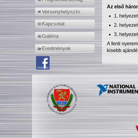
Az első három
Versenyhelyszín
1. helyeze
Kapcsolat
2. helyeze
3. helyeze
Galéria
A fenti nyere
Eredmények
kisebb ajándé