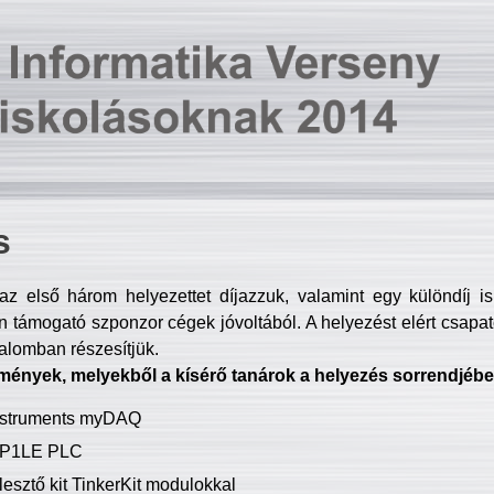
s
z első három helyezettet díjazzuk, valamint egy különdíj i
 támogató szponzor cégek jóvoltából. A helyezést elért csapat
talomban részesítjük.
mények, melyekből a kísérő tanárok a helyezés sorrendjébe
Instruments myDAQ
P1LE PLC
lesztő kit TinkerKit modulokkal