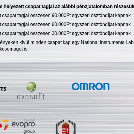
 helyezett csapat tagjai az alábbi pénzjutalomban részesül
tt csapat tagjai összesen 90.000Ft egyszeri ösztöndíjat kapnak
tt csapat tagjai összesen 60.000Ft egyszeri ösztöndíjat kapnak
tt csapat tagjai összesen 30.000Ft egyszeri ösztöndíjat kapnak
ményeken kívül minden csapat kap egy National Instruments LabV
kcsomagot is