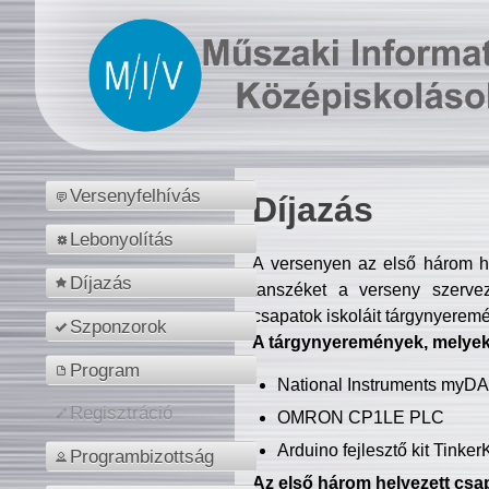
Versenyfelhívás
Díjazás
Lebonyolítás
A versenyen az első három hel
Díjazás
tanszéket a verseny szerve
csapatok iskoláit tárgynyeremé
Szponzorok
A tárgynyeremények, melyekb
Program
National Instruments myD
Regisztráció
OMRON CP1LE PLC
Arduino fejlesztő kit Tinke
Programbizottság
Az első három helyezett csap