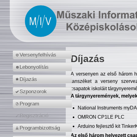
Versenyfelhívás
Díjazás
Lebonyolítás
A versenyen az első három hel
Díjazás
tanszéket a verseny szerve
csapatok iskoláit tárgynyeremé
Szponzorok
A tárgynyeremények, melyekb
Program
National Instruments myD
Regisztráció
OMRON CP1LE PLC
Arduino fejlesztő kit Tinke
Programbizottság
Az első három helyezett csap