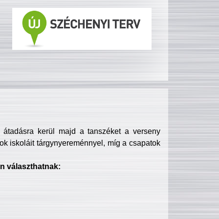
s átadásra kerül majd a tanszéket a verseny
ok iskoláit tárgynyereménnyel, míg a csapatok
n választhatnak: