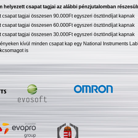
 helyezett csapat tagjai az alábbi pénzjutalomban részesül
tt csapat tagjai összesen 90.000Ft egyszeri ösztöndíjat kapnak
tt csapat tagjai összesen 60.000Ft egyszeri ösztöndíjat kapnak
tt csapat tagjai összesen 30.000Ft egyszeri ösztöndíjat kapnak
ményeken kívül minden csapat kap egy National Instruments LabV
kcsomagot is