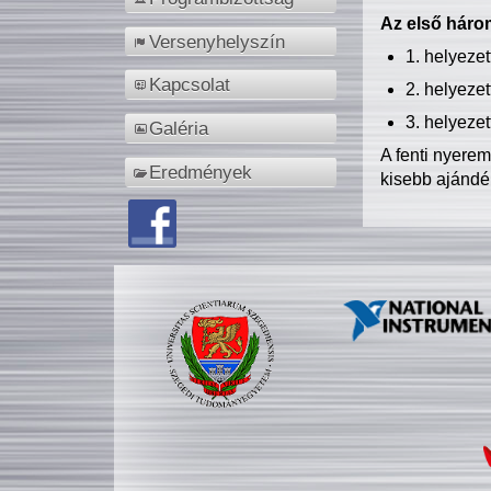
Az első három
Versenyhelyszín
1. helyeze
Kapcsolat
2. helyeze
3. helyeze
Galéria
A fenti nyere
Eredmények
kisebb ajándé