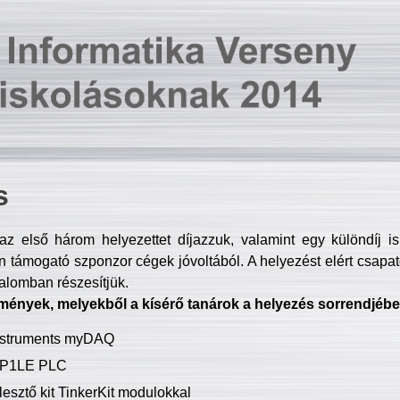
s
z első három helyezettet díjazzuk, valamint egy különdíj i
 támogató szponzor cégek jóvoltából. A helyezést elért csapat
talomban részesítjük.
mények, melyekből a kísérő tanárok a helyezés sorrendjébe
Instruments myDAQ
P1LE PLC
lesztő kit TinkerKit modulokkal