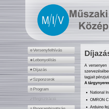
Versenyfelhívás
Díjazá
Lebonyolítás
A versenyen a
Díjazás
szervezésében
tagjait pénzju
Szponzorok
A tárgynyere
Program
National 
Regisztráció
OMRON C
Arduino fej
Programbizottság