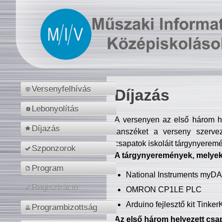
Versenyfelhívás
Díjazás
Lebonyolítás
A versenyen az első három hel
Díjazás
tanszéket a verseny szerve
csapatok iskoláit tárgynyeremé
Szponzorok
A tárgynyeremények, melyekb
Program
National Instruments myD
Regisztráció
OMRON CP1LE PLC
Arduino fejlesztő kit Tinke
Programbizottság
Az első három helyezett csap