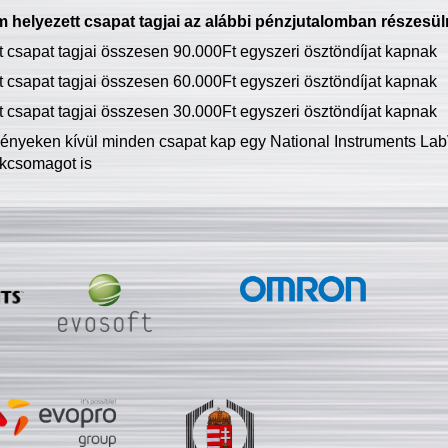
 helyezett csapat tagjai az alábbi pénzjutalomban részesül
tt csapat tagjai összesen 90.000Ft egyszeri ösztöndíjat kapnak
tt csapat tagjai összesen 60.000Ft egyszeri ösztöndíjat kapnak
tt csapat tagjai összesen 30.000Ft egyszeri ösztöndíjat kapnak
ményeken kívül minden csapat kap egy National Instruments LabV
kcsomagot is