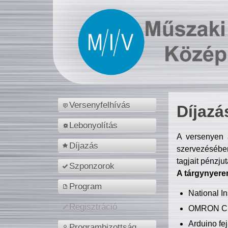
Versenyfelhívás
Díjazá
Lebonyolítás
A versenyen a
Díjazás
szervezésében
tagjait pénzju
Szponzorok
A tárgynyere
Program
National 
Regisztráció
OMRON C
Arduino fej
Programbizottság