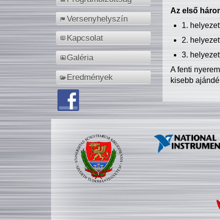
Az első három
Versenyhelyszín
1. helyeze
Kapcsolat
2. helyeze
3. helyeze
Galéria
A fenti nyere
Eredmények
kisebb ajándé