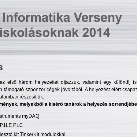
s
z első három helyezettet díjazzuk, valamint egy különdíj i
 támogató szponzor cégek jóvoltából. A helyezést elért csapat
talomban részesítjük.
mények, melyekből a kísérő tanárok a helyezés sorrendjébe
Instruments myDAQ
P1LE PLC
lesztő kit TinkerKit modulokkal