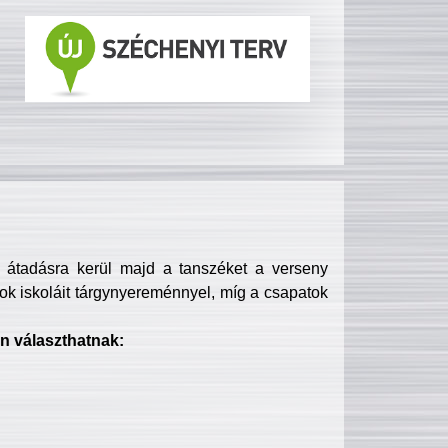
s átadásra kerül majd a tanszéket a verseny
ok iskoláit tárgynyereménnyel, míg a csapatok
n választhatnak: