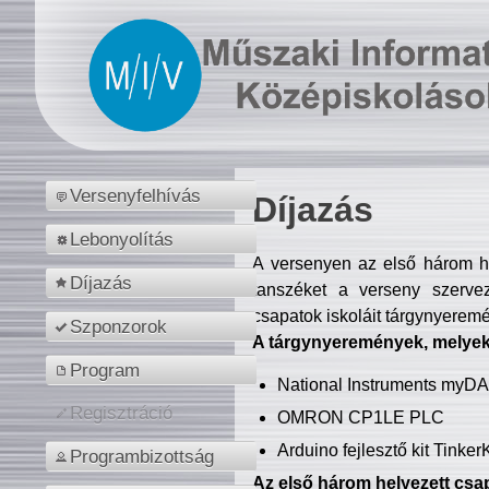
Versenyfelhívás
Díjazás
Lebonyolítás
A versenyen az első három hel
Díjazás
tanszéket a verseny szerve
csapatok iskoláit tárgynyeremé
Szponzorok
A tárgynyeremények, melyekb
Program
National Instruments myD
Regisztráció
OMRON CP1LE PLC
Arduino fejlesztő kit Tinke
Programbizottság
Az első három helyezett csap